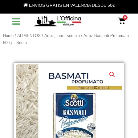
Vai
🚚 ENVÍOS GRATIS EN VALENCIA DESDE 50€
al
contenuto
Car
Home
/
ALIMENTOS
/
Arroz, farro, sémola
/ Arroz Basmati Profumato
500g – Scotti