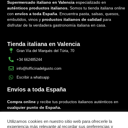
Supermercado italiano en Valencia
especializado en
auténticos productos italianos.
Somos tu tienda italiana online
con
envíos a toda España
. Encuentra pasta, salsas, quesos,
embutidos, vinos y
productos italianos de calidad
para
disfrutar de la verdadera gastronomía italiana en casa.
Tienda italiana en Valencia
Gran Via del Marqués del Túria, 70
+34 662485244
info@lofficinadelgusto.com
Escribir a whatsapp
Envíos a toda España
Compra online
y recibe tus productos italianos auténticos en
cualquier punto de España.
Utilizamos cookies en nuestro sitio web para ofrecerle la
Encuéntranos en:
experiencia más relevante al recordar sus preferencias y