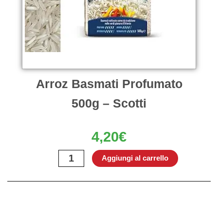
Arroz Basmati Profumato
500g – Scotti
4,20
€
Arroz
Aggiungi al carrello
Basmati
Profumato
500g
–
Scotti