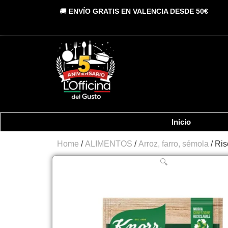
Vai
🚚
ENVÍO GRATIS EN VALENCIA DESDE 50€
al
contenuto
Inicio
Home
/
ALIMENTOS
/
Arroz, farro, sémola
/ Ris
🔍