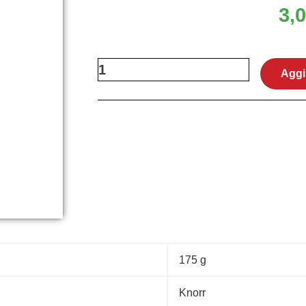
3,
Risotto
Aggi
Zucca
175
g
–
Knorr
quantità
175 g
Knorr