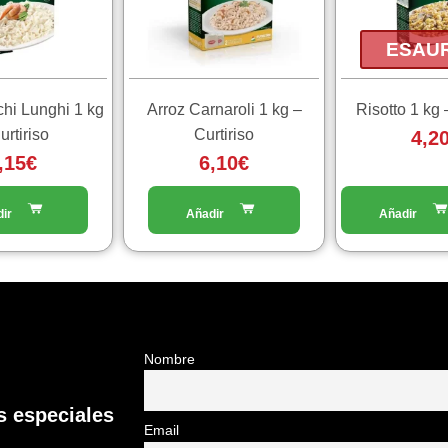
ESAU
chi Lunghi 1 kg
Arroz Carnaroli 1 kg –
Risotto 1 kg 
urtiriso
Curtiriso
4,2
,15
€
6,10
€
Nombre
 especiales
Email