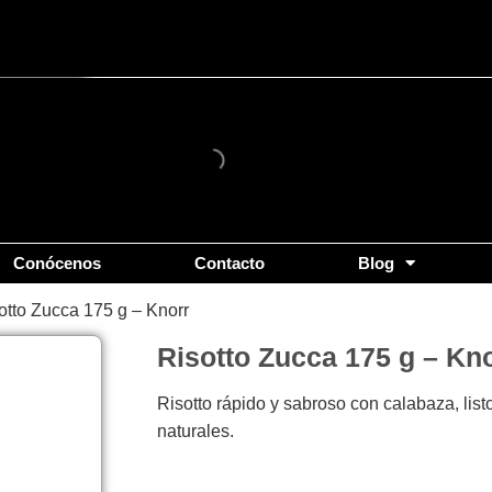
Conócenos
Contacto
Blog
otto Zucca 175 g – Knorr
Risotto Zucca 175 g – Kn
Risotto rápido y sabroso con calabaza, list
naturales.