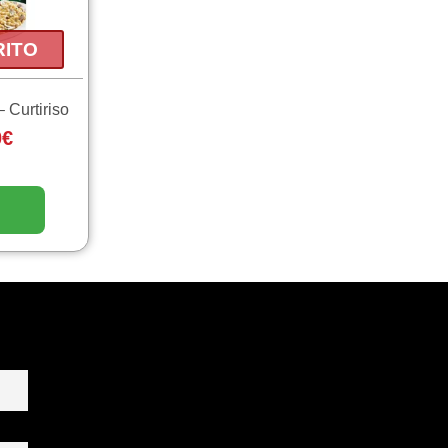
RITO
– Curtiriso
0
€