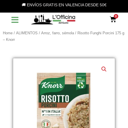
Vai
🚚 ENVÍOS GRATIS EN VALENCIA DESDE 50€
al
contenuto
Car
Home
/
ALIMENTOS
/
Arroz, farro, sémola
/ Risotto Funghi Porcini 175 g
– Knorr