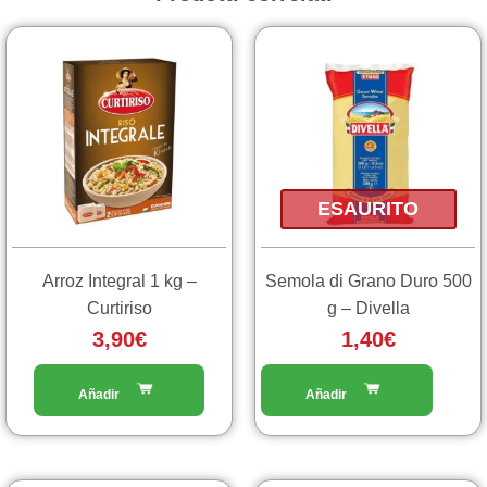
ESAURITO
Arroz Integral 1 kg –
Semola di Grano Duro 500
Curtiriso
g – Divella
3,90
€
1,40
€