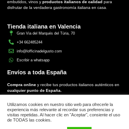
embutidos, vinos y
productos italianos de calidad
para
disfrutar de la verdadera gastronomía italiana en casa.
Tienda italiana en Valencia
Gran Via del Marqués del Túria, 70
+34 662485244
info@lofficinadelgusto.com
Escribir a whatsapp
Envíos a toda España
Compra online
y recibe tus productos italianos auténticos en
cualquier punto de España.
Utilizamos cookies en nuestro sitio web para ofrecerle la
Encuéntranos en:
experiencia más relevante al recordar sus preferencias y
Facebook
Instagram
Tiktok
visitas repetidas. Al hacer clic en "Aceptar", consiente el uso
de TODAS las cookies.