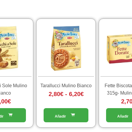
Fascia
Questo
di
prodotto
ha
prezzo:
più
da
varianti.
2,80€
Le
a
opzioni
6,20€
possono
essere
i Sole Mulino
Tarallucci Mulino Bianco
Fette Biscota
scelte
ianco
315g- Mulin
2,80
€
-
6,20
€
nella
,00
€
2,7
pagina
del
prodotto