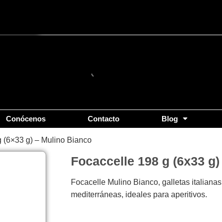
Conócenos
Contacto
Blog
g (6×33 g) – Mulino Bianco
Focaccelle 198 g (6x33 g)
Focacelle Mulino Bianco, galletas italianas
mediterráneas, ideales para aperitivos.