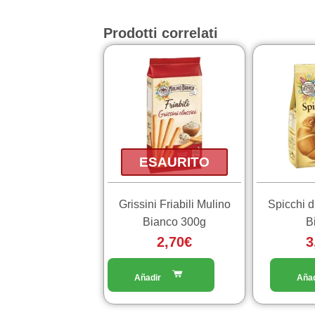
Prodotti correlati
ESAURITO
Grissini Friabili Mulino
Spicchi d
Bianco 300g
B
2,70
€
3