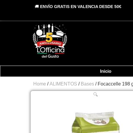
Vai
🚚
ENVÍO GRATIS EN VALENCIA DESDE 50€
al
contenuto
Inicio
Home
/
ALIMENTOS
/
Bases
/ Focaccelle 198 
🔍