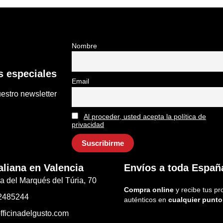
Nombre
 especiales
Email
estro newsletter
Al proceder, usted acepta la política de
privacidad
aliana en Valencia
Envíos a toda Españ
a del Marqués del Túria, 70
Compra online
y recibe tus pr
2485244
auténticos en
cualquier punto
fficinadelgusto.com