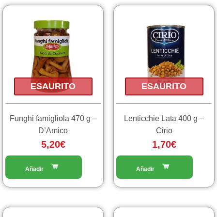
ESAURITO
ESAURITO
Funghi famigliola 470 g –
Lenticchie Lata 400 g –
D’Amico
Cirio
5,20
€
1,70
€