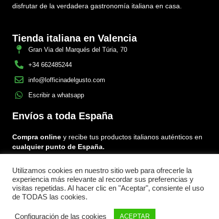
disfrutar de la verdadera gastronomía italiana en casa.
Tienda italiana en Valencia
Gran Via del Marqués del Túria, 70
+34 662485244
info@lofficinadelgusto.com
Escribir a whatsapp
Envíos a toda España
Compra online
y recibe tus productos italianos auténticos en
cualquier punto de España.
Utilizamos cookies en nuestro sitio web para ofrecerle la
Encuéntranos en:
experiencia más relevante al recordar sus preferencias y
Facebook
Instagram
Tiktok
visitas repetidas. Al hacer clic en "Aceptar", consiente el uso
de TODAS las cookies.
Menu
Configuración de las cookies
ACEPTAR