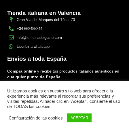
Tienda italiana en Valencia
Gran Via del Marqués del Túria, 70
+34 662485244
info@lofficinadelgusto.com
Escribir a whatsapp
Envíos a toda España
Compra online
y recibe tus productos italianos auténticos en
cualquier punto de España.
Utilizamos cookies en nuestro sitio web para ofrecerle la
Encuéntranos en:
experiencia más relevante al recordar sus preferencias y
Facebook
Instagram
Tiktok
visitas repetidas. Al hacer clic en "Aceptar", consiente el uso
de TODAS las cookies.
Menu
Configuración de las cookies
ACEPTAR