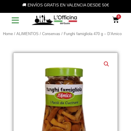
Vai
🚚 ENVÍOS GRATIS EN VALENCIA DESDE 50€
al
contenuto
Car
Home
/
ALIMENTOS
/
Conservas
/ Funghi famigliola 470 g – D’Amico