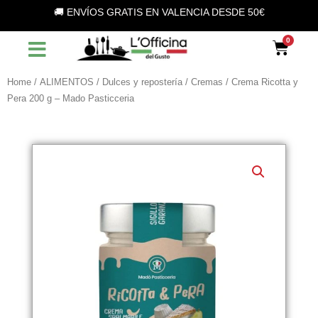
Vai
🚚 ENVÍOS GRATIS EN VALENCIA DESDE 50€
al
contenuto
Car
Home
/
ALIMENTOS
/
Dulces y repostería
/
Cremas
/ Crema Ricotta y
Pera 200 g – Mado Pasticceria