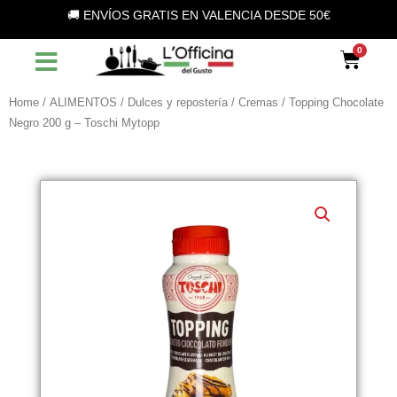
Vai
🚚 ENVÍOS GRATIS EN VALENCIA DESDE 50€
al
contenuto
Car
Home
/
ALIMENTOS
/
Dulces y repostería
/
Cremas
/ Topping Chocolate
Negro 200 g – Toschi Mytopp