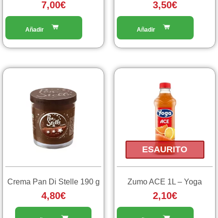
7,00
€
3,50
€
ESAURITO
Crema Pan Di Stelle 190 g
Zumo ACE 1L – Yoga
4,80
€
2,10
€