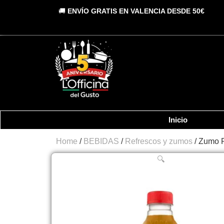
Vai
🚚
ENVÍO GRATIS EN VALENCIA DESDE 50€
al
contenuto
Inicio
Home
/
BEBIDAS
/
Refrescos y zumos
/ Zumo 
🔍