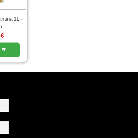
anana 1L –
a
0
€