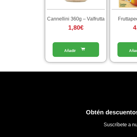
Cannellini 360g – Valfrutta
Fruttap
1,80
€
4
Obtén descuentos
Suscríbete a nu