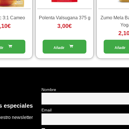
ec 3:1 Cameo
Polenta Valsugana 375 g
Zumo Mela B
Yog
,10
€
3,00
€
2,1
Nombre
 especiales
Email
estro newsletter