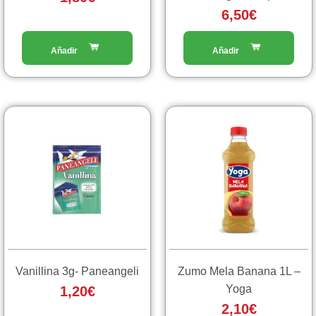
6,50
€
Vanillina 3g- Paneangeli
Zumo Mela Banana 1L –
Yoga
1,20
€
2,10
€