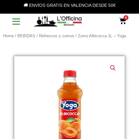
Vai
🚚 ENVÍOS GRATIS EN VALENCIA DESDE 50€
al
contenuto
Car
Home
/
BEBIDAS
/
Refrescos y zumos
/ Zumo Albicocca 1L – Yoga