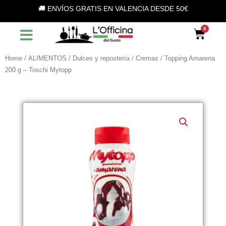
Vai
🚚 ENVÍOS GRATIS EN VALENCIA DESDE 50€
al
contenuto
Car
Home
/
ALIMENTOS
/
Dulces y repostería
/
Cremas
/ Topping Amarena
200 g – Toschi Mytopp