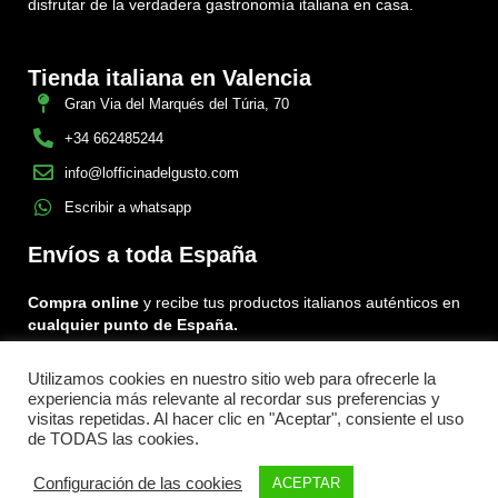
disfrutar de la verdadera gastronomía italiana en casa.
Tienda italiana en Valencia
Gran Via del Marqués del Túria, 70
+34 662485244
info@lofficinadelgusto.com
Escribir a whatsapp
Envíos a toda España
Compra online
y recibe tus productos italianos auténticos en
cualquier punto de España.
Utilizamos cookies en nuestro sitio web para ofrecerle la
Encuéntranos en:
experiencia más relevante al recordar sus preferencias y
Facebook
Instagram
Tiktok
visitas repetidas. Al hacer clic en "Aceptar", consiente el uso
de TODAS las cookies.
Menu
Configuración de las cookies
ACEPTAR