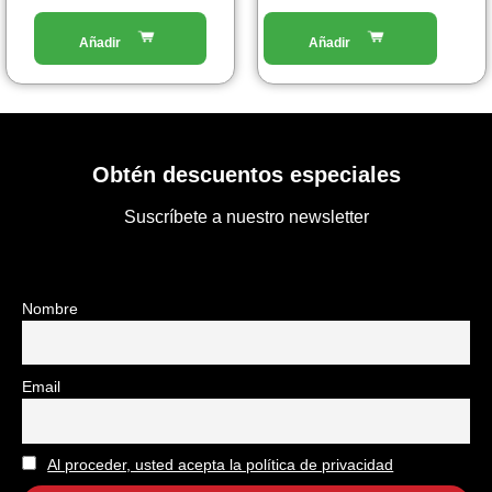
del
prodotto
Obtén descuentos especiales
Suscríbete a nuestro newsletter
Nombre
Email
Al proceder, usted acepta la política de privacidad