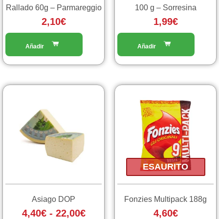
Rallado 60g – Parmareggio
100 g – Sorresina
2,10
€
1,99
€
Fascia
Questo
prodotto
di
ha
prezzo:
più
da
varianti.
4,40€
Le
a
opzioni
ESAURITO
22,00€
possono
essere
scelte
Asiago DOP
Fonzies Multipack 188g
nella
4,40
€
-
22,00
€
4,60
€
pagina