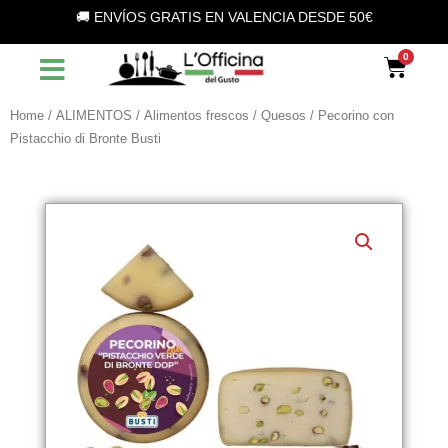
Vai
🚚 ENVÍOS GRATIS EN VALENCIA DESDE 50€
al
contenuto
Car
Home
/
ALIMENTOS
/
Alimentos frescos
/
Quesos
/ Pecorino con
Pistacchio di Bronte Busti