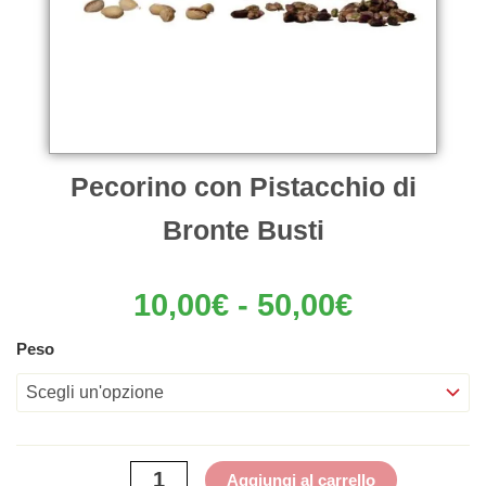
Pecorino con Pistacchio di
Bronte Busti
Fascia
10,00
€
-
50,00
€
di
prezzo:
Pecorino
Peso
da
con
10,00€
Pistacchio
a
di
50,00€
Bronte
Busti
Aggiungi al carrello