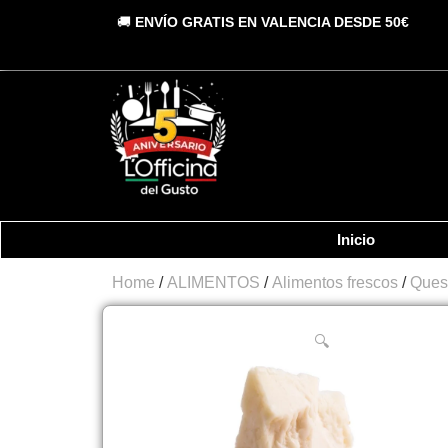
Vai
🚚
ENVÍO GRATIS EN VALENCIA DESDE 50€
al
contenuto
Inicio
Home
/
ALIMENTOS
/
Alimentos frescos
/
Ques
🔍