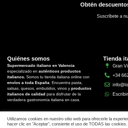
Obtén descuentos
Suscríbete a nu
Quiénes somos
Tienda it
Supermercado italiano en Valencia
Gran Vi
especializado en
auténticos productos
+34 66
italianos.
Somos tu tienda italiana online con
envíos a toda España
. Encuentra pasta,
info@lo
salsas, quesos, embutidos, vinos y
productos
italianos de calidad
para disfrutar de la
Escribi
verdadera gastronomía italiana en casa.
Utilizamos cookies en nuestro sitio web para ofrecerle la experie
Política de devoluciones y reembolsos
Cond
hacer clic en "Aceptar", consiente el uso de TODAS las cookies.