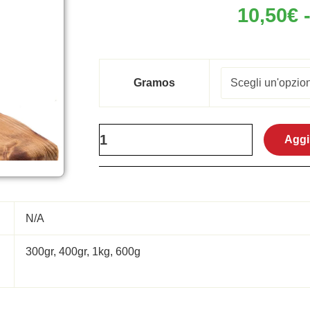
10,50
€
Pecorino
Gramos
Romano
DOP
quantità
Aggi
N/A
300gr, 400gr, 1kg, 600g