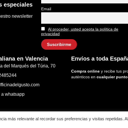
 especiales
Email
estro newsletter
Al proceder, usted acepta la política de
privacidad
aliana en Valencia
Envíos a toda Españ
a del Marqués del Túria, 70
Compra online
y recibe tus pr
2485244
auténticos en
cualquier punto
fficinadelgusto.com
r a whatsapp
ncia más relevante al recordar sus preferencias y visitas repetidas. A
iciones generales de venta
Contacto
Aviso Legal