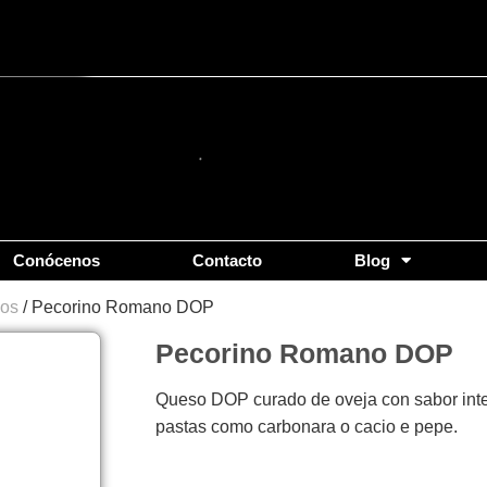
Conócenos
Contacto
Blog
os
/ Pecorino Romano DOP
Pecorino Romano DOP
Queso DOP curado de oveja con sabor inten
pastas como carbonara o cacio e pepe.