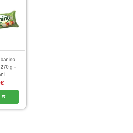
lbanino
 270 g –
ni
0
€