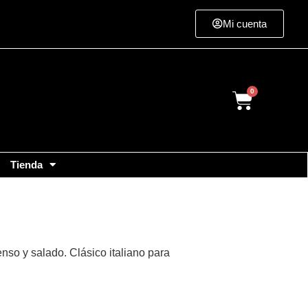
Mi cuenta
Cart
Tienda
so y salado. Clásico italiano para