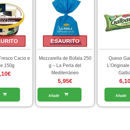
URITO
ESAURITO
 Fresco Cacio e
Mozzarella de Búfala 250
Queso Ga
e 150g
g – La Perla del
L’Originale
Mediterráneo
Galba
,10
€
5,95
€
6,1