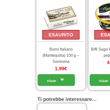
ESAURITO
ESA
Burro Italiano
Biffi Sugo
(Mantequilla) 100 g –
pep
Sorresina
4
1,99
€
Ti potrebbe interessare…
Fascia
Questo