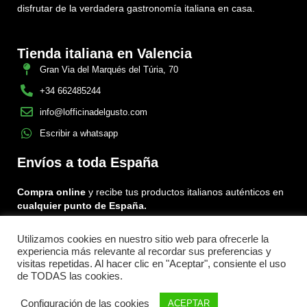
disfrutar de la verdadera gastronomía italiana en casa.
Tienda italiana en Valencia
Gran Via del Marqués del Túria, 70
+34 662485244
info@lofficinadelgusto.com
Escribir a whatsapp
Envíos a toda España
Compra online
y recibe tus productos italianos auténticos en
cualquier punto de España.
Utilizamos cookies en nuestro sitio web para ofrecerle la
Encuéntranos en:
experiencia más relevante al recordar sus preferencias y
Facebook
Instagram
Tiktok
visitas repetidas. Al hacer clic en "Aceptar", consiente el uso
de TODAS las cookies.
Menu
Configuración de las cookies
ACEPTAR