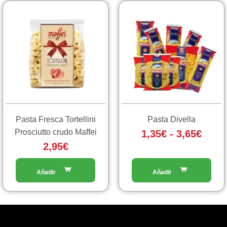
Fasc
Questo
prodotto
di
ha
prezz
più
da
varianti.
1,35€
Le
a
opzioni
3,65€
possono
essere
scelte
Pasta Fresca Tortellini
Pasta Divella
nella
Prosciutto crudo Maffei
1,35
€
-
3,65
€
pagina
2,95
€
del
prodotto