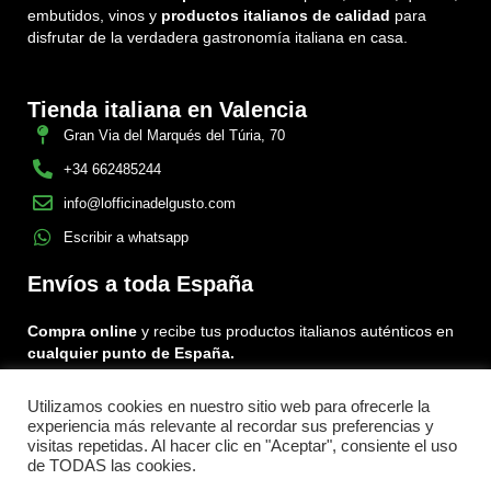
embutidos, vinos y
productos italianos de calidad
para
disfrutar de la verdadera gastronomía italiana en casa.
Tienda italiana en Valencia
Gran Via del Marqués del Túria, 70
+34 662485244
info@lofficinadelgusto.com
Escribir a whatsapp
Envíos a toda España
Compra online
y recibe tus productos italianos auténticos en
cualquier punto de España.
Utilizamos cookies en nuestro sitio web para ofrecerle la
Encuéntranos en:
experiencia más relevante al recordar sus preferencias y
Facebook
Instagram
Tiktok
visitas repetidas. Al hacer clic en "Aceptar", consiente el uso
de TODAS las cookies.