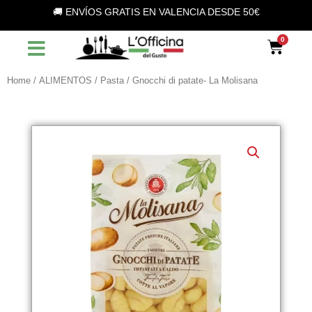
Vai
🚚 ENVÍOS GRATIS EN VALENCIA DESDE 50€
al
contenuto
Car
Home
/
ALIMENTOS
/
Pasta
/ Gnocchi di patate- La Molisana