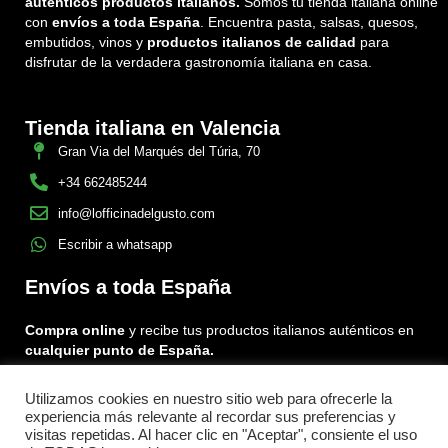
auténticos productos italianos.
Somos tu tienda italiana online
con
envíos a toda España
. Encuentra pasta, salsas, quesos,
embutidos, vinos y
productos italianos de calidad
para
disfrutar de la verdadera gastronomía italiana en casa.
Tienda italiana en Valencia
Gran Via del Marqués del Túria, 70
+34 662485244
info@lofficinadelgusto.com
Escribir a whatsapp
Envíos a toda España
Compra online
y recibe tus productos italianos auténticos en
cualquier punto de España.
Utilizamos cookies en nuestro sitio web para ofrecerle la
Encuéntranos en:
experiencia más relevante al recordar sus preferencias y
Facebook
Instagram
Tiktok
visitas repetidas. Al hacer clic en "Aceptar", consiente el uso