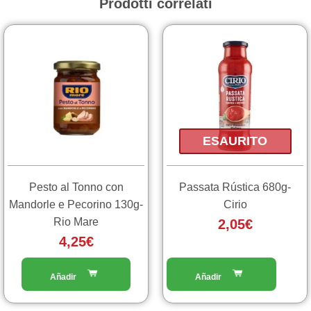
Prodotti correlati
ESAURITO
Pesto al Tonno con
Passata Rústica 680g-
Mandorle e Pecorino 130g-
Cirio
Rio Mare
2,05
€
4,25
€