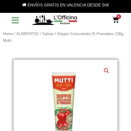
Vai
🚚 ENVÍOS GRATIS EN VALENCIA DESDE 50€
al
contenuto
Car
Home
/
ALIMENTOS
/
Salsas
/ Doppio Concentrato Di Pomodoro 130g-
Mutti