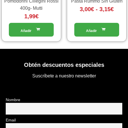
Pomodorini Ciliegini Rossi
Pasta Rummo Sin Gluten
nella
400g- Mutti
3,00
€
-
3,15
€
pagina
1,99
€
del
prodotto
Obtén descuentos especiales
Suscríbete a nuestro newsletter
Nombre
Email