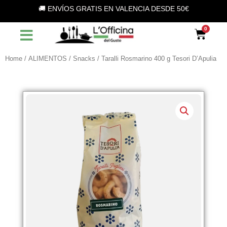
Vai
🚚 ENVÍOS GRATIS EN VALENCIA DESDE 50€
al
contenuto
Car
Home
/
ALIMENTOS
/
Snacks
/ Taralli Rosmarino 400 g Tesori D’Apulia