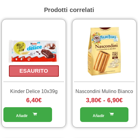
Prodotti correlati
Fasc
Questo
prodotto
di
ha
prezz
più
da
varianti.
3,80€
Le
a
opzioni
ESAURITO
6,90€
possono
essere
scelte
Kinder Delice 10x39g
Nascondini Mulino Bianco
nella
6,40
€
3,80
€
-
6,90
€
pagina
del
prodotto