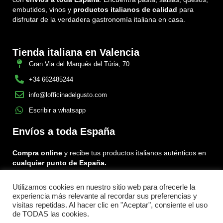
embutidos, vinos y
productos italianos de calidad
para
disfrutar de la verdadera gastronomía italiana en casa.
Tienda italiana en Valencia
Gran Via del Marqués del Túria, 70
+34 662485244
info@lofficinadelgusto.com
Escribir a whatsapp
Envíos a toda España
Compra online
y recibe tus productos italianos auténticos en
cualquier punto de España.
Utilizamos cookies en nuestro sitio web para ofrecerle la
Encuéntranos en:
experiencia más relevante al recordar sus preferencias y
Facebook
Instagram
Tiktok
visitas repetidas. Al hacer clic en "Aceptar", consiente el uso
de TODAS las cookies.