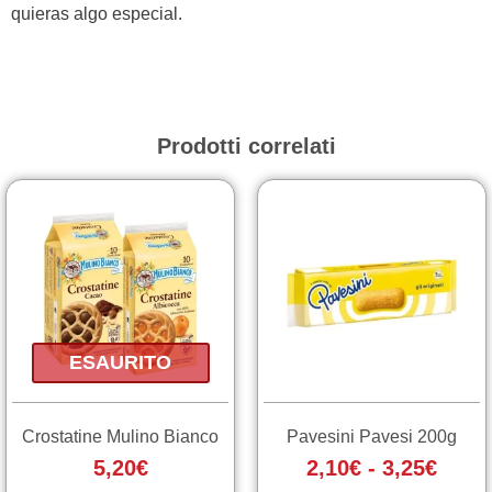
quieras algo especial.
Prodotti correlati
Fasc
Questo
Questo
prodotto
prodotto
di
ha
ha
prezz
più
più
da
varianti.
varianti.
2,10€
Le
Le
a
opzioni
opzioni
ESAURITO
3,25€
possono
possono
essere
essere
scelte
scelte
Crostatine Mulino Bianco
Pavesini Pavesi 200g
nella
nella
5,20
€
2,10
€
-
3,25
€
pagina
pagina