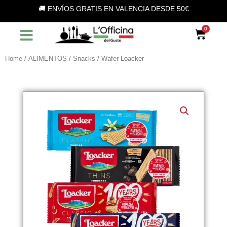
Vai
🚚 ENVÍOS GRATIS EN VALENCIA DESDE 50€
al
contenuto
Car
Home
/
ALIMENTOS
/
Snacks
/ Wafer Loacker