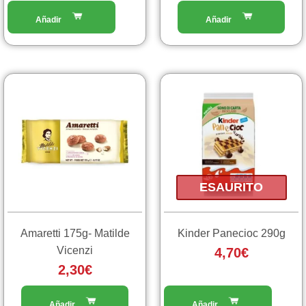
del
del
prodotto
prodotto
ESAURITO
Amaretti 175g- Matilde
Kinder Panecioc 290g
Vicenzi
4,70
€
2,30
€