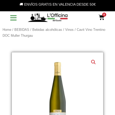
Vai
🚚 ENVÍOS GRATIS EN VALENCIA DESDE 50€
al
contenuto
Car
Home
/
BEBIDAS
/
Bebidas alcohólicas
/
Vinos
/ Cavit Vino Trentino
DOC Muller Thurgau