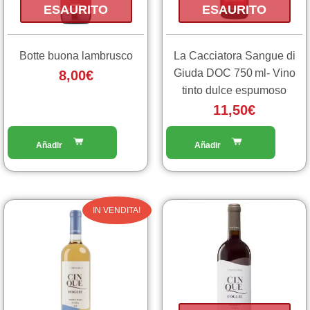
ESAURITO
ESAURITO
Botte buona lambrusco
La Cacciatora Sangue di
Giuda DOC 750 ml- Vino
8,00
€
tinto dulce espumoso
11,50
€
Il
Il
IN VENDITA!
prezzo
prezzo
originale
attuale
era:
è:
8,50€.
5,00€.