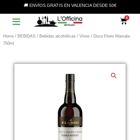
Vai
🚚 ENVÍOS GRATIS EN VALENCIA DESDE 50€
al
contenuto
Car
Home
/
BEBIDAS
/
Bebidas alcohólicas
/
Vinos
/ Duca Florio Marsala
750ml