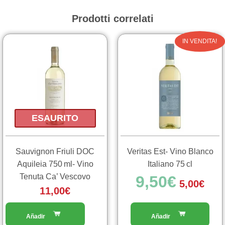
Prodotti correlati
Il
Il
IN VENDITA!
prezzo
prez
originale
attu
era:
è:
9,50€.
5,00
ESAURITO
Sauvignon Friuli DOC
Veritas Est- Vino Blanco
Aquileia 750 ml- Vino
Italiano 75 cl
Tenuta Ca’ Vescovo
9,50
€
5,00
€
11,00
€