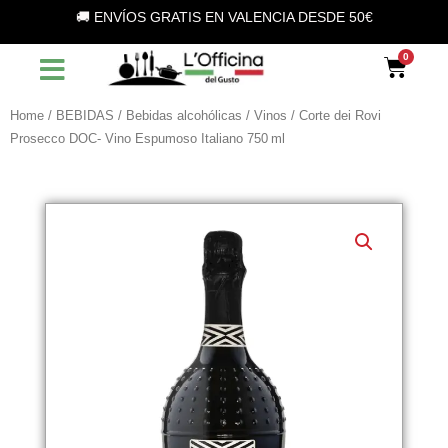
Vai
🚚 ENVÍOS GRATIS EN VALENCIA DESDE 50€
al
contenuto
Car
Home
/
BEBIDAS
/
Bebidas alcohólicas
/
Vinos
/ Corte dei Rovi
Prosecco DOC- Vino Espumoso Italiano 750 ml