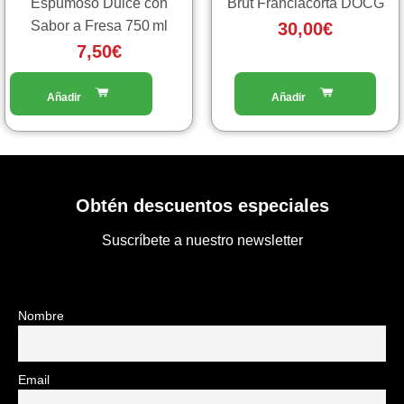
Espumoso Dulce con
Brut Franciacorta DOCG
Sabor a Fresa 750 ml
30,00
€
7,50
€
Obtén descuentos especiales
Suscríbete a nuestro newsletter
Nombre
Email