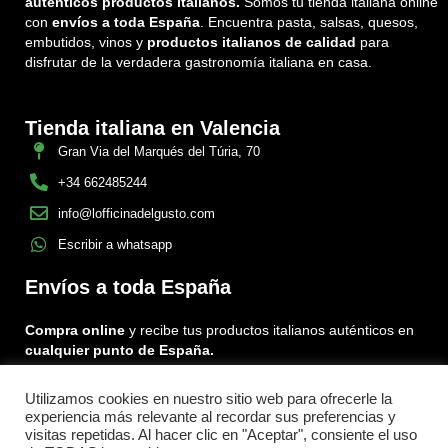
auténticos productos italianos.
Somos tu tienda italiana online
con
envíos a toda España
. Encuentra pasta, salsas, quesos,
embutidos, vinos y
productos italianos de calidad
para
disfrutar de la verdadera gastronomía italiana en casa.
Tienda italiana en Valencia
Gran Via del Marqués del Túria, 70
+34 662485244
info@lofficinadelgusto.com
Escribir a whatsapp
Envíos a toda España
Compra online
y recibe tus productos italianos auténticos en
cualquier punto de España.
Utilizamos cookies en nuestro sitio web para ofrecerle la
Encuéntranos en:
experiencia más relevante al recordar sus preferencias y
Facebook
Instagram
Tiktok
visitas repetidas. Al hacer clic en "Aceptar", consiente el uso