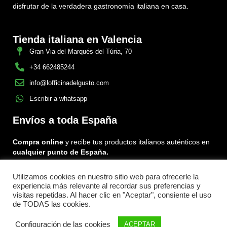
disfrutar de la verdadera gastronomía italiana en casa.
Tienda italiana en Valencia
Gran Via del Marqués del Túria, 70
+34 662485244
info@lofficinadelgusto.com
Escribir a whatsapp
Envíos a toda España
Compra online
y recibe tus productos italianos auténticos en
cualquier punto de España.
Utilizamos cookies en nuestro sitio web para ofrecerle la
Encuéntranos en:
experiencia más relevante al recordar sus preferencias y
Facebook
Instagram
Tiktok
visitas repetidas. Al hacer clic en "Aceptar", consiente el uso
de TODAS las cookies.
Menu
Configuración de las cookies
ACEPTAR