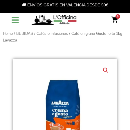
Vai
🚚 ENVÍOS GRATIS EN VALENCIA DESDE 50€
al
contenuto
Car
Home
/
BEBIDAS
/
Cafés e infusiones
/ Café en grano Gusto forte 1kg-
Lavazza