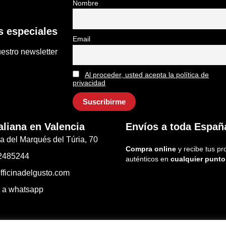
Nombre
 especiales
Email
estro newsletter
Al proceder, usted acepta la política de
privacidad
aliana en Valencia
Envíos a toda Españ
a del Marqués del Túria, 70
Compra online
y recibe tus pr
2485244
auténticos en
cualquier punto
fficinadelgusto.com
r a whatsapp