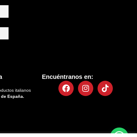
a
Encuéntranos en:
Facebook
Instagram
Tiktok
oductos italianos
 de España.