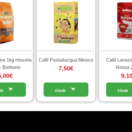
ano 1kg miscela
Café Passalacqua Mexico
Café Lavazz
e- Borbone
Rossa 
7,50
€
5,00
€
9,1