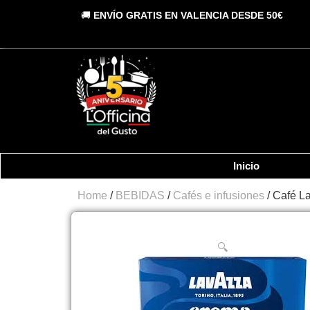
Vai
🚚
ENVÍO GRATIS EN VALENCIA DESDE 50€
al
contenuto
Inicio
Home
/
BEBIDAS
/
Cafés e infusiones
/ Café L
🔍