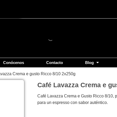
Conócenos
Contacto
Blog
avazza Crema e gusto Ricco 8/10 2x250g
Café Lavazza Crema e gu
Café Lavazza Crema e Gusto Ricco 8/10, p
para un espresso con sabor auténtico.