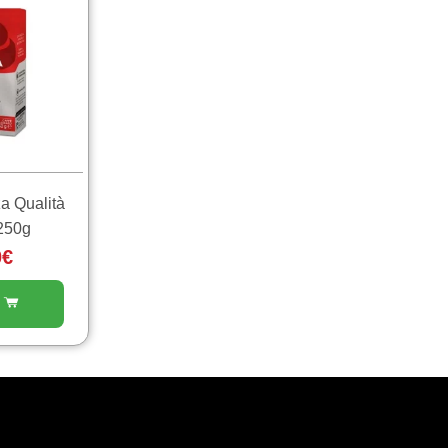
a Qualità
250g
0
€