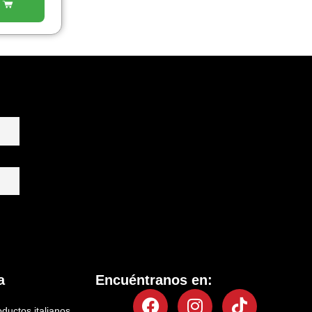
a
Encuéntranos en:
Facebook
Instagram
Tiktok
oductos italianos