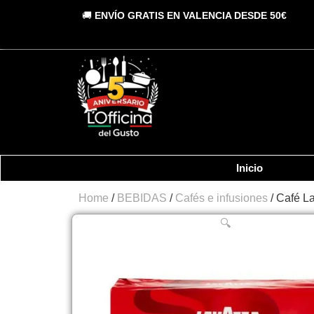
Vai
🚚
ENVÍO GRATIS EN VALENCIA DESDE 50€
al
contenuto
Inicio
Home
/
BEBIDAS
/
Cafés e infusiones
/ Café L
🔍