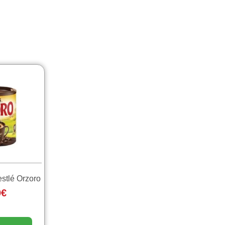
stlé Orzoro
0
€