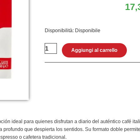
17,
Café
Disponibilità:
Disponibile
Lavazza
Qualità
Aggiungi al carrello
Rossa
2x250g
quantità
ón ideal para quienes disfrutan a diario del auténtico café ita
profundo que despierta los sentidos. Su formato doble permite
presso o cafetera tradicional.