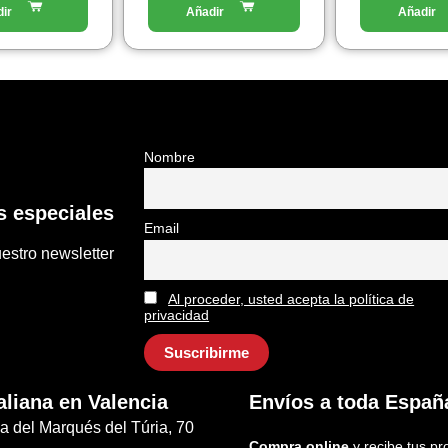
Nombre
 especiales
Email
estro newsletter
Al proceder, usted acepta la política de
privacidad
aliana en Valencia
Envíos a toda Españ
a del Marqués del Túria, 70
Compra online
y recibe tus pr