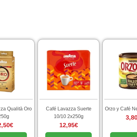
za Qualità Oro
Café Lavazza Suerte
Orzo y Café Ne
250g
10/10 2x250g
3,8
2,50
€
12,95
€