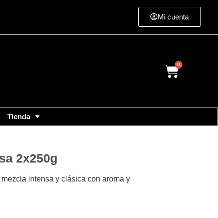
Mi cuenta
Cart
Tienda
ssa 2x250g
mezcla intensa y clásica con aroma y