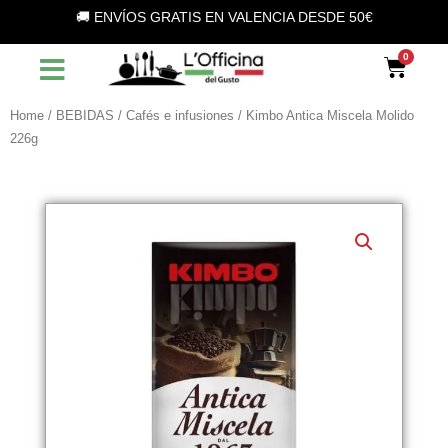
Vai
🚚 ENVÍOS GRATIS EN VALENCIA DESDE 50€
al
contenuto
Car
Home
/
BEBIDAS
/
Cafés e infusiones
/ Kimbo Antica Miscela Molido
226g