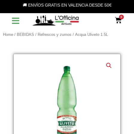
Vai
🚚 ENVÍOS GRATIS EN VALENCIA DESDE 50€
al
contenuto
Car
Home
/
BEBIDAS
/
Refrescos y zumos
/ Acqua Uliveto 1.5L