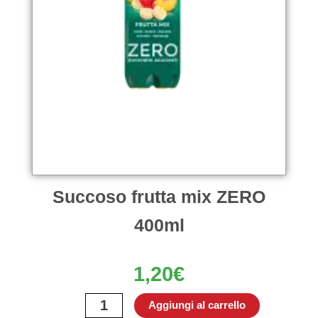
Succoso frutta mix ZERO
400ml
1,20
€
Succoso
Aggiungi al carrello
frutta