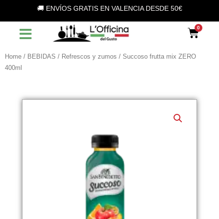
Vai
🚚 ENVÍOS GRATIS EN VALENCIA DESDE 50€
al
contenuto
Car
Home
/
BEBIDAS
/
Refrescos y zumos
/ Succoso frutta mix ZERO
400ml