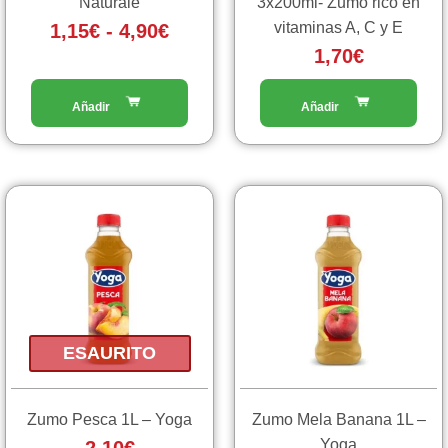
Naturale
3x200ml- Zumo rico en
pagina
vitaminas A, C y E
1,15
€
-
4,90
€
del
prodotto
1,70
€
ESAURITO
Zumo Pesca 1L – Yoga
Zumo Mela Banana 1L –
Yoga