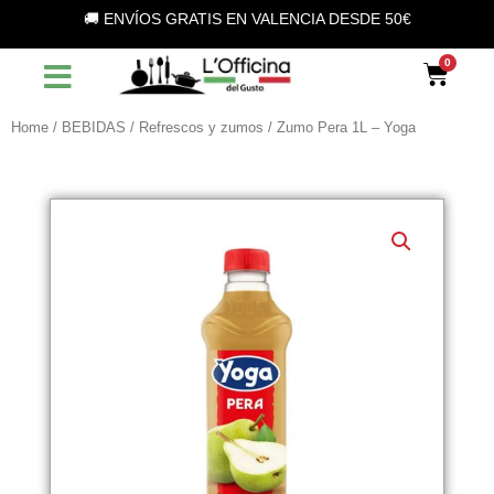
Vai
🚚 ENVÍOS GRATIS EN VALENCIA DESDE 50€
al
contenuto
Car
Home
/
BEBIDAS
/
Refrescos y zumos
/ Zumo Pera 1L – Yoga