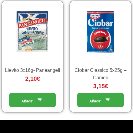
Lievito 3x16g- Paneangeli
Ciobar Classico 5x25g –
Cameo
2,10
€
3,15
€