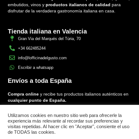
embutidos, vinos y
productos italianos de calidad
para
disfrutar de la verdadera gastronomía italiana en casa.
Tienda italiana en Valencia
Gran Via del Marqués del Túria, 70
+34 662485244
info@lofficinadelgusto.com
Escribir a whatsapp
Envíos a toda España
Compra online
y recibe tus productos italianos auténticos en
cualquier punto de España.
Utilizamos cookies en nuestro sitio web para ofrecerle la
Encuéntranos en:
experiencia más relevante al recordar sus preferencias y
Facebook
Instagram
Tiktok
visitas repetidas. Al hacer clic en "Aceptar", consiente el uso
de TODAS las cookies.