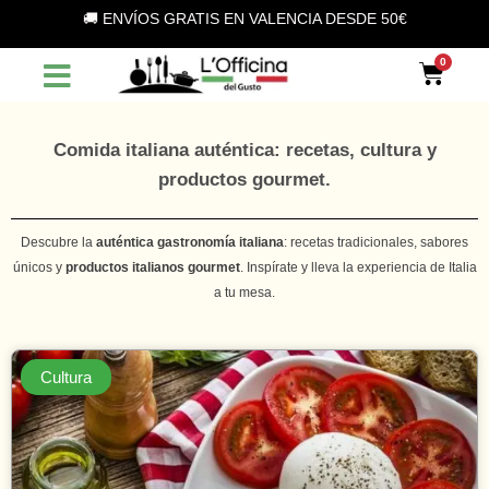
Vai
🚚 ENVÍOS GRATIS EN VALENCIA DESDE 50€
al
contenuto
Car
Comida italiana auténtica: recetas, cultura y
productos gourmet.
Descubre la
auténtica gastronomía italiana
: recetas tradicionales, sabores
únicos y
productos italianos gourmet
. Inspírate y lleva la experiencia de Italia
a tu mesa.
Cultura