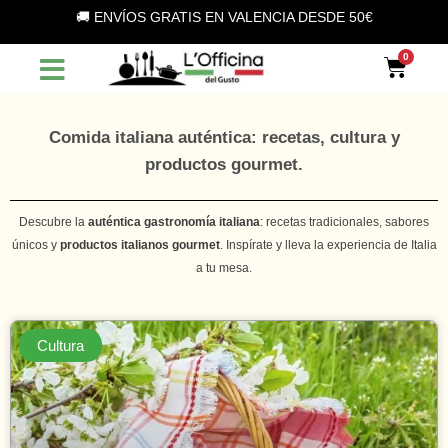
Vai
🚚 ENVÍOS GRATIS EN VALENCIA DESDE 50€
al
contenuto
Car
Comida italiana auténtica: recetas, cultura y
productos gourmet.
Descubre la
auténtica gastronomía italiana
: recetas tradicionales, sabores
únicos y
productos italianos gourmet
. Inspírate y lleva la experiencia de Italia
a tu mesa.
Cultura