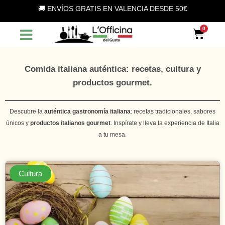
Vai
🚚 ENVÍOS GRATIS EN VALENCIA DESDE 50€
al
contenuto
Car
Comida italiana auténtica: recetas, cultura y
productos gourmet.
Descubre la
auténtica gastronomía italiana
: recetas tradicionales, sabores
únicos y
productos italianos gourmet
. Inspírate y lleva la experiencia de Italia
a tu mesa.
Cultura