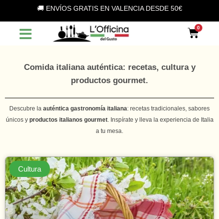
Vai
🚚 ENVÍOS GRATIS EN VALENCIA DESDE 50€
al
contenuto
Car
Comida italiana auténtica: recetas, cultura y
productos gourmet.
Descubre la
auténtica gastronomía italiana
: recetas tradicionales, sabores
únicos y
productos italianos gourmet
. Inspírate y lleva la experiencia de Italia
a tu mesa.
Cultura