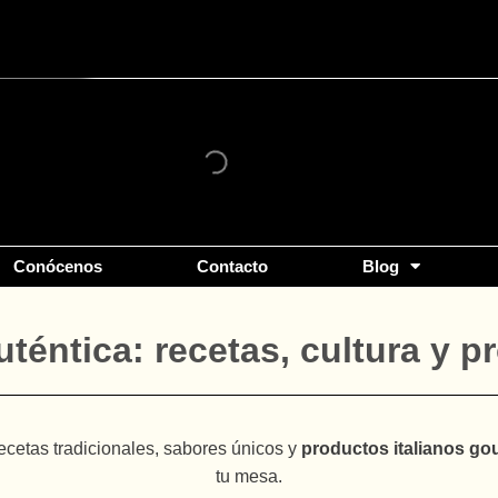
Conócenos
Contacto
Blog
uténtica: recetas, cultura y 
recetas tradicionales, sabores únicos y
productos italianos go
tu mesa.