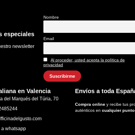
Nombre
 especiales
Email
estro newsletter
Al proceder, usted acepta la política de
privacidad
aliana en Valencia
Envíos a toda Españ
a del Marqués del Túria, 70
Compra online
y recibe tus pr
2485244
auténticos en
cualquier punto
fficinadelgusto.com
r a whatsapp