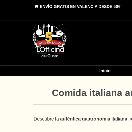
Vai
🚚
ENVÍO GRATIS EN VALENCIA DESDE 50€
al
contenuto
Inicio
Comida italiana a
Descubre la
auténtica gastronomía italiana
: 