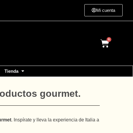
Mi cuenta
Cart
Tienda
productos gourmet.
urmet
. Inspírate y lleva la experiencia de Italia a