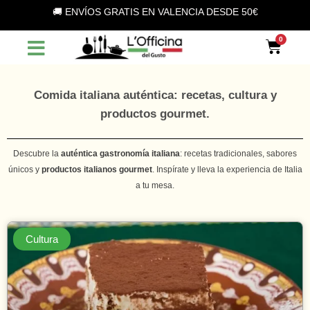
Vai
🚚 ENVÍOS GRATIS EN VALENCIA DESDE 50€
al
contenuto
Car
Comida italiana auténtica: recetas, cultura y
productos gourmet.
Descubre la
auténtica gastronomía italiana
: recetas tradicionales, sabores
únicos y
productos italianos gourmet
. Inspírate y lleva la experiencia de Italia
a tu mesa.
Cultura