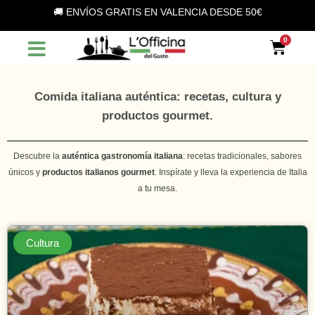
Vai
🚚 ENVÍOS GRATIS EN VALENCIA DESDE 50€
al
contenuto
Car
Comida italiana auténtica: recetas, cultura y
productos gourmet.
Descubre la
auténtica gastronomía italiana
: recetas tradicionales, sabores
únicos y
productos italianos gourmet
. Inspírate y lleva la experiencia de Italia
a tu mesa.
Cultura