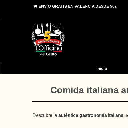
Vai
🚚
ENVÍO GRATIS EN VALENCIA DESDE 50€
al
contenuto
Inicio
Comida italiana a
Descubre la
auténtica gastronomía italiana
: 