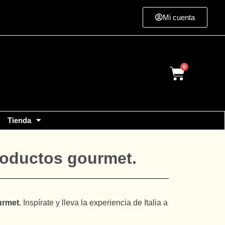
Mi cuenta
Cart
Tienda
productos gourmet.
urmet
. Inspírate y lleva la experiencia de Italia a