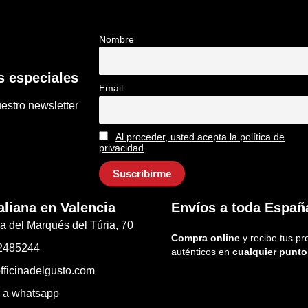
Nombre
 especiales
Email
estro newsletter
Al proceder, usted acepta la política de
privacidad
aliana en Valencia
Envíos a toda Españ
a del Marqués del Túria, 70
Compra online
y recibe tus pr
2485244
auténticos en
cualquier punto
fficinadelgusto.com
r a whatsapp