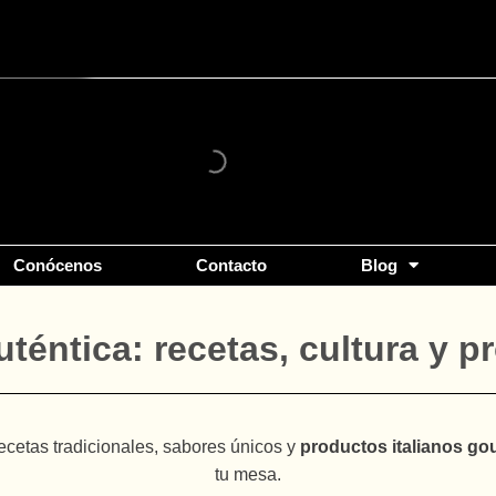
Conócenos
Contacto
Blog
uténtica: recetas, cultura y 
recetas tradicionales, sabores únicos y
productos italianos go
tu mesa.