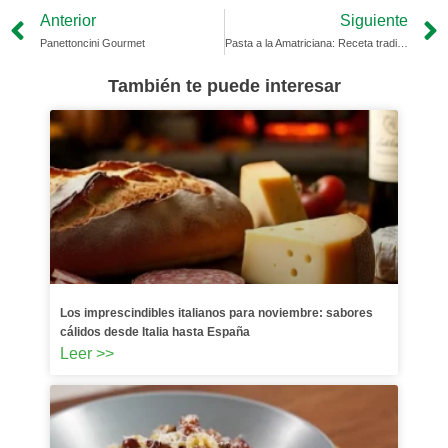
Prev
Anterior
Siguiente
Panettoncini Gourmet
Pasta a la Amatriciana: Receta tradicional y deliciosa
También te puede interesar
Los imprescindibles italianos para noviembre: sabores
cálidos desde Italia hasta España
Leer >>