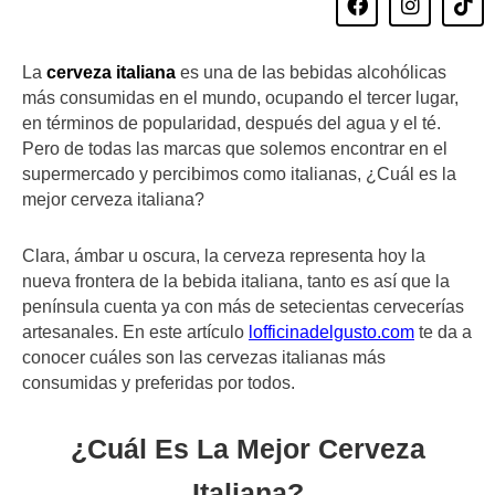
a
n
i
c
s
k
e
t
t
La
cerveza italiana
es una de las bebidas alcohólicas
b
a
o
o
g
k
más consumidas en el mundo, ocupando el tercer lugar,
o
r
en términos de popularidad, después del agua y el té.
k
a
Pero de todas las marcas que solemos encontrar en el
m
supermercado y percibimos como italianas, ¿Cuál es la
mejor cerveza italiana?
Clara, ámbar u oscura, la cerveza representa hoy la
nueva frontera de la bebida italiana, tanto es así que la
península cuenta ya con más de setecientas cervecerías
artesanales. En este artículo
lofficinadelgusto.com
te da a
conocer cuáles son las cervezas italianas más
consumidas y preferidas por todos.
¿Cuál Es La Mejor Cerveza
Italiana?