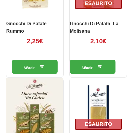
ESAURITO
Gnocchi Di Patate
Gnocchi Di Patate- La
Rummo
Molisana
2,25
€
2,10
€
Questo
prodotto
ha
più
varianti.
Le
opzioni
ESAURITO
possono