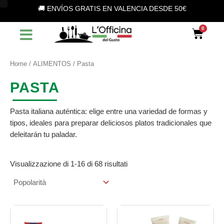
Popolarità
S
Vai
C
D
🚚 ENVÍOS GRATIS EN VALENCIA DESDE 50€
e
al
a
i
l
contenuto
Car
e
t
s
z
e
p
i
o
Home
/
ALIMENTOS
/ Pasta
g
o
n
o
n
a
PASTA
u
r
i
n
i
b
a
Pasta italiana auténtica: elige entre una variedad de formas y
c
a
i
tipos, ideales para preparar deliciosos platos tradicionales que
a
deleitarán tu paladar.
t
l
e
i
g
Visualizzazione di 1-16 di 68 risultati
o
t
r
à
i
a
Fascia
Fasc
Questo
Questo
prodotto
prodotto