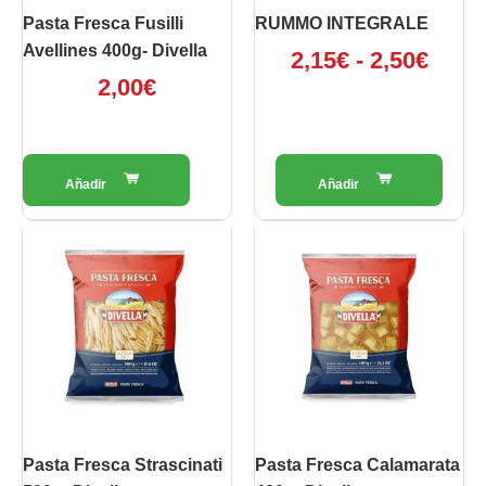
scelte
Pasta Fresca Fusilli
RUMMO INTEGRALE
nella
Avellines 400g- Divella
2,15
€
-
2,50
€
pagina
2,00
€
del
prodotto
Pasta Fresca Strascinati
Pasta Fresca Calamarata