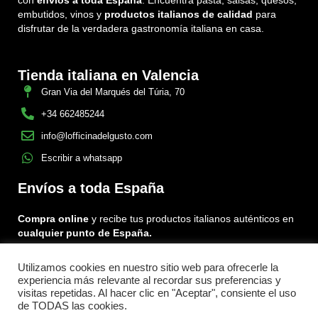
con
envíos a toda España
. Encuentra pasta, salsas, quesos,
embutidos, vinos y
productos italianos de calidad
para
disfrutar de la verdadera gastronomía italiana en casa.
Tienda italiana en Valencia
Gran Via del Marqués del Túria, 70
+34 662485244
info@lofficinadelgusto.com
Escribir a whatsapp
Envíos a toda España
Compra online
y recibe tus productos italianos auténticos en
cualquier punto de España.
Utilizamos cookies en nuestro sitio web para ofrecerle la
Encuéntranos en:
experiencia más relevante al recordar sus preferencias y
Facebook
Instagram
Tiktok
visitas repetidas. Al hacer clic en "Aceptar", consiente el uso
de TODAS las cookies.