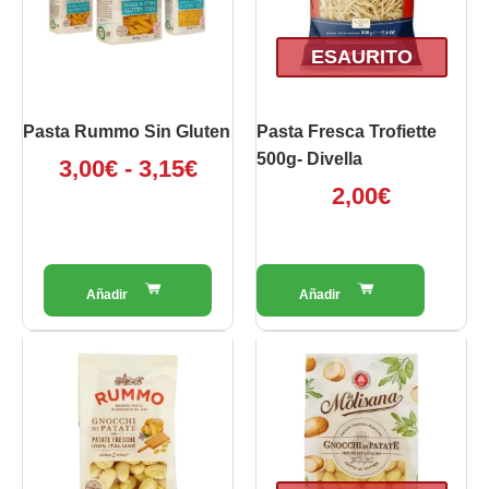
3,00€
Le
opzioni
a
ESAURITO
possono
3,15€
essere
scelte
Pasta Rummo Sin Gluten
Pasta Fresca Trofiette
nella
500g- Divella
3,00
€
-
3,15
€
pagina
2,00
€
del
prodotto