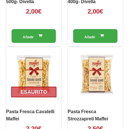
500g- Divella
400g- Divella
2,00
€
2,00
€
ESAURITO
Pasta Fresca Cavatelli
Pasta Fresca
Maffei
Strozzapreti Maffei
2,20
€
2,50
€