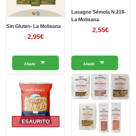
essere
scelte
Lasagne Sémola N.219-
nella
La Molisana
pagina
Sin Gluten- La Molisana
2,55
€
del
2,95
€
prodotto
Fasc
Questo
prodotto
di
ha
prezz
più
da
varianti.
2,15€
Le
opzioni
a
ESAURITO
possono
2,50€
essere