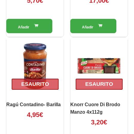
5,70
€
17,00
€
ESAURITO
ESAURITO
Ragú Contadino- Barilla
Knorr Cuore Di Brodo
Manzo 4x112g
4,95
€
3,20
€