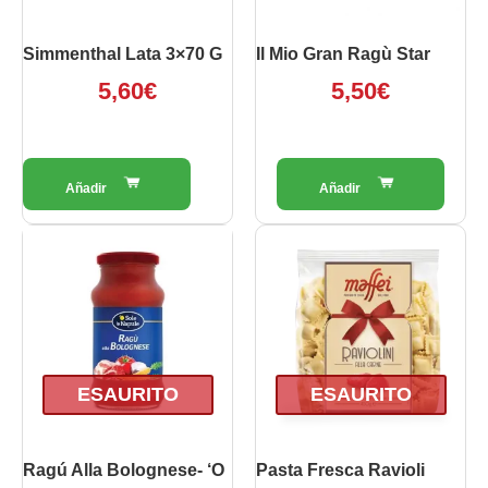
essere
scelte
Simmenthal Lata 3×70 G
Il Mio Gran Ragù Star
nella
5,60
€
5,50
€
pagina
del
prodotto
ESAURITO
ESAURITO
Ragú Alla Bolognese- ‘O
Pasta Fresca Ravioli