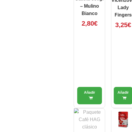
Vicenzo
– Mulino
Lady
Bianco
Fingers
2,80
€
3,25
€