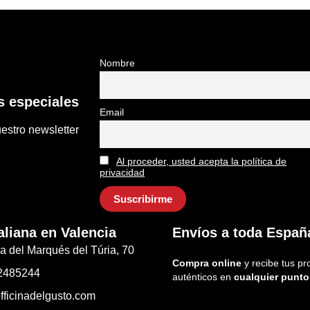
Nombre
 especiales
Email
estro newsletter
Al proceder, usted acepta la política de
privacidad
aliana en Valencia
Envíos a toda Españ
a del Marqués del Túria, 70
Compra online
y recibe tus pr
2485244
auténticos en
cualquier punto
fficinadelgusto.com