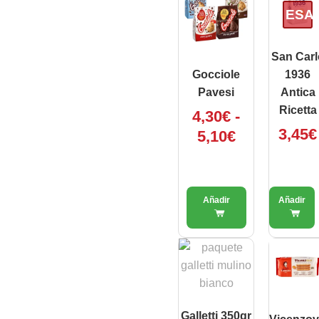
prodotto
di
ESA
ha
prezzo:
più
da
varianti.
San Carl
4,30€
Le
Gocciole
1936
a
opzioni
Pavesi
Antica
5,10€
possono
Ricetta
4,30
€
-
essere
3,45
€
5,10
€
scelte
nella
pagina
del
prodotto
Galletti 350gr