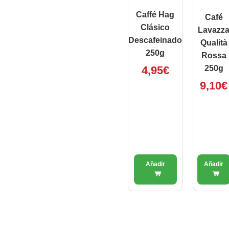
Caffé Hag
Café
Clásico
Lavazz
Descafeinado
Qualità
250g
Rossa
4,95
€
250g
9,10
€