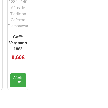
a
Caffè
Vergnano
1882
9,60
€