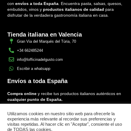
con
envíos a toda España
. Encuentra pasta, salsas, quesos,
embutidos, vinos y
productos italianos de calidad
para
disfrutar de la verdadera gastronomía italiana en casa.
Tienda italiana en Valencia
Gran Via del Marqués del Túria, 70
+34 662485244
info@lofficinadelgusto.com
Escribir a whatsapp
Envíos a toda España
Compra online
y recibe tus productos italianos auténticos en
cualquier punto de España.
Utilizamos cookies en nuestro sitio web para ofrecerle la
Encuéntranos en:
experiencia más relevante al recordar sus preferencias y
Facebook
Instagram
Tiktok
visitas repetidas. Al hacer clic en "Aceptar", consiente el uso
de TODAS las cookies.