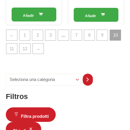
←
1
2
3
…
7
8
9
10
11
12
→
Filtros
Filtra prodotti