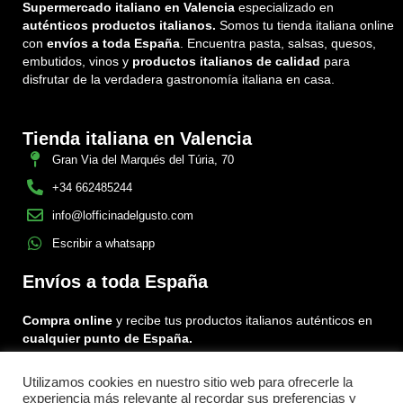
Supermercado italiano en Valencia
especializado en
auténticos productos italianos.
Somos tu tienda italiana online
con
envíos a toda España
. Encuentra pasta, salsas, quesos,
embutidos, vinos y
productos italianos de calidad
para
disfrutar de la verdadera gastronomía italiana en casa.
Tienda italiana en Valencia
Gran Via del Marqués del Túria, 70
+34 662485244
info@lofficinadelgusto.com
Escribir a whatsapp
Envíos a toda España
Compra online
y recibe tus productos italianos auténticos en
cualquier punto de España.
Utilizamos cookies en nuestro sitio web para ofrecerle la
Encuéntranos en:
experiencia más relevante al recordar sus preferencias y