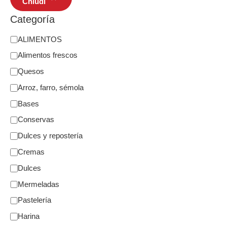
Chiudi
Categoría
ALIMENTOS
Alimentos frescos
Quesos
Arroz, farro, sémola
Bases
Conservas
Dulces y repostería
Cremas
Dulces
Mermeladas
Pastelería
Harina