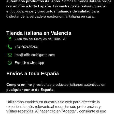
auténticos productos italianos.
Somos tu tienda italiana online
con
envíos a toda España
. Encuentra pasta, salsas, quesos,
embutidos, vinos y
productos italianos de calidad
para
disfrutar de la verdadera gastronomía italiana en casa.
Tienda italiana en Valencia
Gran Via del Marqués del Túria, 70
+34 662485244
info@lofficinadelgusto.com
Escribir a whatsapp
Envíos a toda España
Compra online
y recibe tus productos italianos auténticos en
cualquier punto de España.
Utilizamos cookies en nuestro sitio web para ofrecerle la
Encuéntranos en:
experiencia más relevante al recordar sus preferencias y
Facebook
Instagram
Tiktok
visitas repetidas. Al hacer clic en "Aceptar", consiente el uso