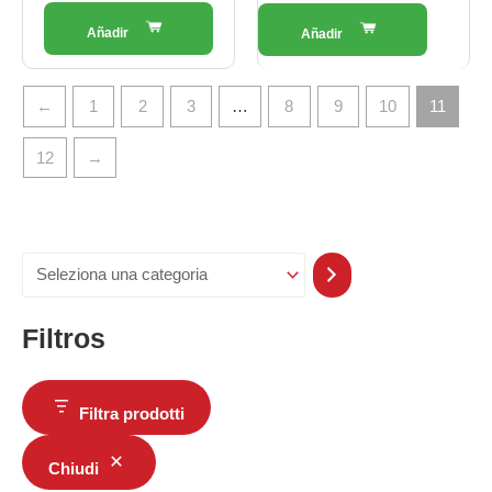
←
1
2
3
…
8
9
10
11
12
→
Filtros
Filtra prodotti
Chiudi