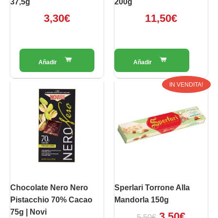
37,5g
200g
3,30
€
11,50
€
Il
Il
IN VENDITA!
prezzo
prezz
originale
attual
era:
è:
5,50€.
3,50€.
Chocolate Nero Nero
Sperlari Torrone Alla
Pistacchio 70% Cacao
Mandorla 150g
75g | Novi
3,50
€
5,50
€