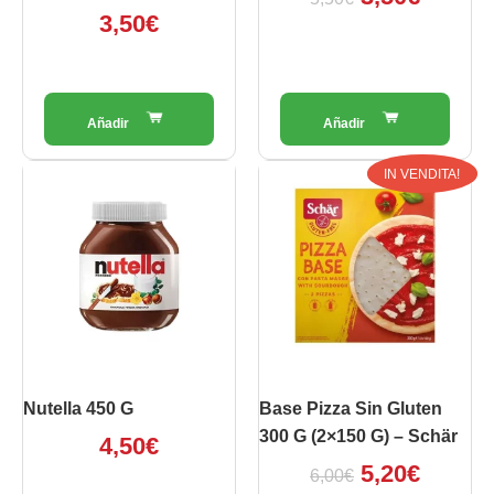
3,50
€
Il
Il
IN VENDITA!
prezzo
prezz
originale
attual
era:
è:
6,00€.
5,20€.
Nutella 450 G
Base Pizza Sin Gluten
300 G (2×150 G) – Schär
4,50
€
5,20
€
6,00
€