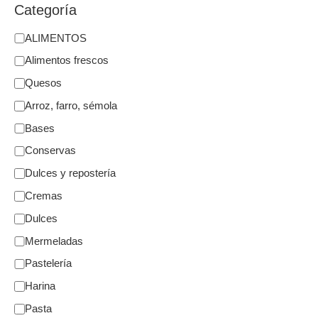
Categoría
ALIMENTOS
Alimentos frescos
Quesos
Arroz, farro, sémola
Bases
Conservas
Dulces y repostería
Cremas
Dulces
Mermeladas
Pastelería
Harina
Pasta