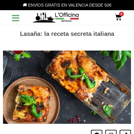
Vai
🚚 ENVÍOS GRATIS EN VALENCIA DESDE 50€
al
Car
contenuto
Lasaña: la receta secreta italiana
F
I
T