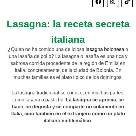
a
n
i
c
s
k
e
t
t
b
a
o
Lasagna: la receta secreta
o
g
k
o
r
italiana
k
a
m
¿Quién no ha comido una deliciosa
lasagna bolonesa
o
una lasaña de pollo? La lasagna o lasaña es una rica y
sabrosa comida procedente de la región de Emilia en
Italia, concretamente, de la ciudad de Bolonia. En
muchas familias es el plato típico de los domingos.
La lasagna tradicional se conoce, en muchas partes,
como lasaña o pasticho.
La lasagna se aprecia, se
hace, se degusta y se comparte no solamente en
Italia, sino también en el extranjero como un plato
italiano emblemático.