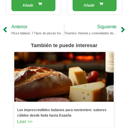
Prev
Anterior
Siguiente
Pizza Italiana: 7 Tipos de pizzas tradicionales de Italia
Tiramisú: historia y curiosidades de un postre tradicional
También te puede interesar
Los imprescindibles italianos para noviembre: sabores
cálidos desde Italia hasta España
Leer >>