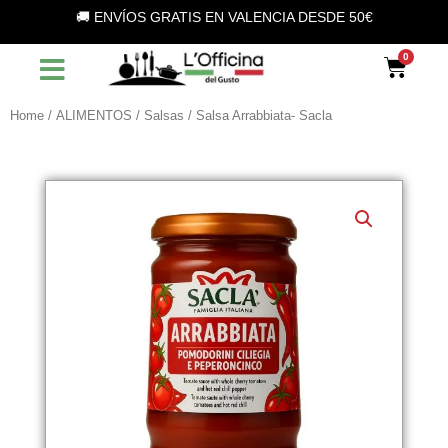
Vai
🚚 ENVÍOS GRATIS EN VALENCIA DESDE 50€
al
contenuto
Car
Home
/
ALIMENTOS
/
Salsas
/ Salsa Arrabbiata- Sacla