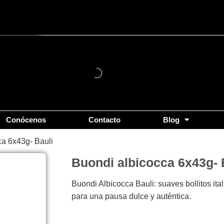
Conócenos
Contacto
Blog
ca 6x43g- Bauli
Buondi albicocca 6x43g- 
Buondi Albicocca Bauli: suaves bollitos ita
para una pausa dulce y auténtica.