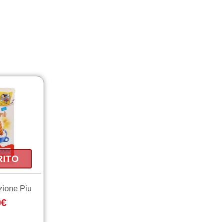
RITO
zione Piu
0
€