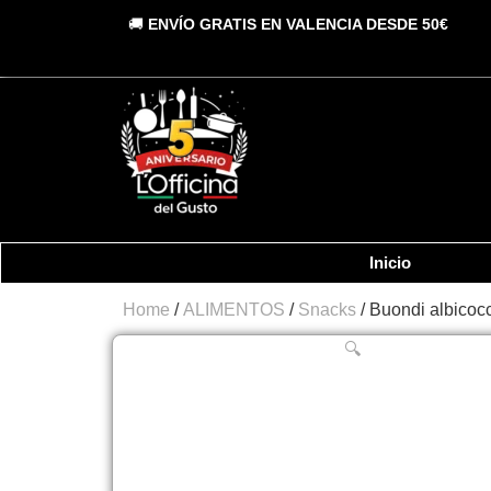
Vai
🚚
ENVÍO GRATIS EN VALENCIA DESDE 50€
al
contenuto
Inicio
Home
/
ALIMENTOS
/
Snacks
/ Buondi albicoc
🔍