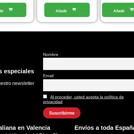
del
prodotto
Nombre
 especiales
Email
estro newsletter
Al proceder, usted acepta la política de
privacidad
aliana en Valencia
Envíos a toda Españ