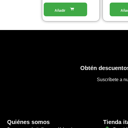
del
prodotto
Obtén descuentos
Suscríbete a nu
Quiénes somos
Tienda it