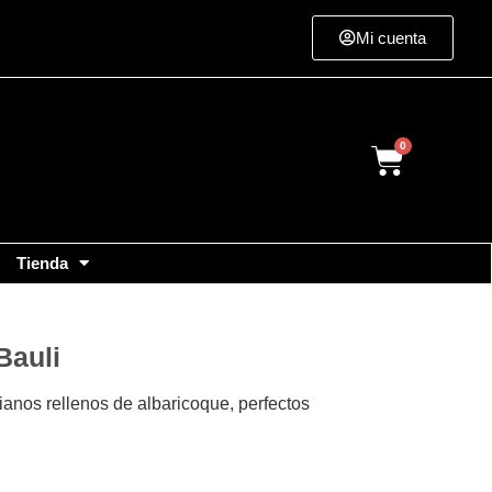
Mi cuenta
Cart
Tienda
Bauli
lianos rellenos de albaricoque, perfectos