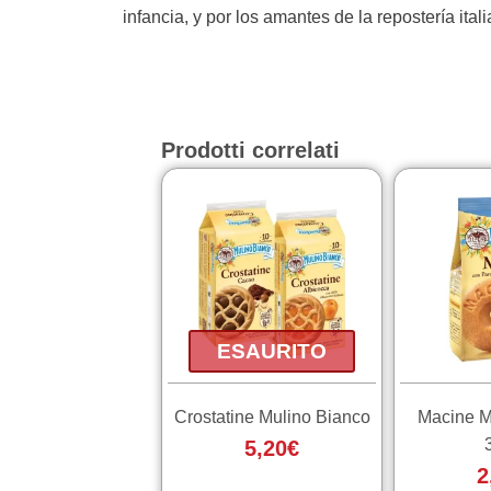
infancia, y por los amantes de la repostería ita
Prodotti correlati
Questo
prodotto
ha
più
varianti.
Le
opzioni
ESAURITO
possono
essere
Crostatine Mulino Bianco
Macine M
scelte
5,20
€
nella
2
pagina