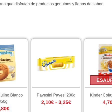
liana que disfrutan de productos genuinos y llenos de sabor.
Fascia
Questo
di
prodotto
ha
prezzo:
più
da
varianti.
2,10€
Le
a
opzioni
ESAU
3,25€
possono
essere
ulino Bianco
Pavesini Pavesi 200g
Kinder Cola
scelte
350g
2,10
€
-
3,25
€
4,7
nella
,80
€
pagina