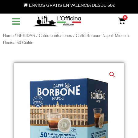
Vai
🚚 ENVÍOS GRATIS EN VALENCIA DESDE 50€
al
contenuto
Car
Home
/
BEBIDAS
/
Cafés e infusiones
/ Caffè Borbone Napoli Miscela
Decisa 50 Cialde