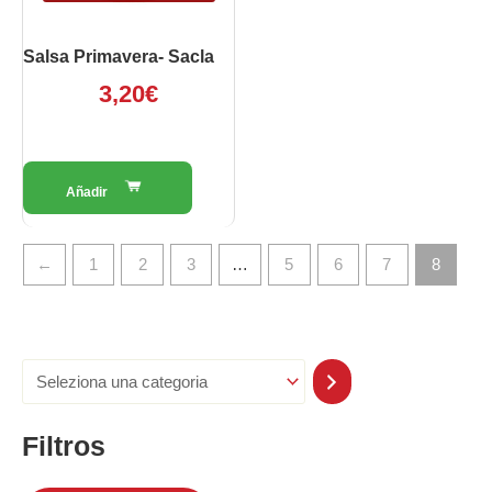
Salsa Primavera- Sacla
3,20
€
←
1
2
3
…
5
6
7
8
Filtros